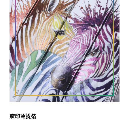
胶印冷烫箔