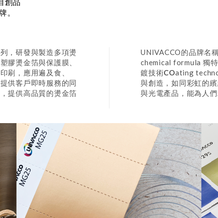
自創品
品牌。
之列，研發與製造多項燙
UNIVACCO的品牌
、塑膠燙金箔與保護膜、
chemical formula
緻印刷，應用遍及食、
鍍技術
CO
ating t
及提供客戶即時服務的同
與創造，如同彩虹的繽
本，提供高品質的燙金箔
與光電產品，能為人們