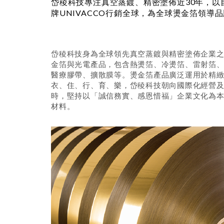
岱稜科技專注真空蒸鍍、精密塗佈近30年，以
牌UNIVACCO行銷全球，為全球燙金箔領導
岱稜科技身為全球領先真空蒸鍍與精密塗佈企業
金箔與光電產品，包含熱燙箔、冷燙箔、雷射箔
醫療膠帶、擴散膜等。燙金箔產品廣泛運用於精
衣、住、行、育、樂，岱稜科技朝向國際化經營
時，堅持以「誠信務實、感恩惜福」企業文化為
材料。