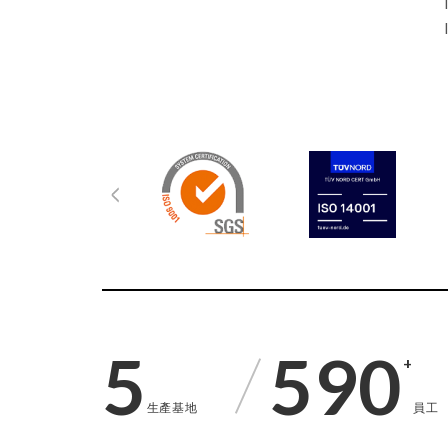
5
590
+
生產基地
員工