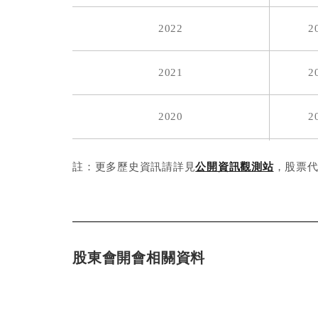
2022
2
2010
0
2021
2
2009
0.81849
2020
2
2008
0.62584
0.6
2019
2
註：更多歷史資訊請詳見
公開資訊觀測站
，股票代
2007
1.55083
0.5
2018
2
2006
1.5
0
2017
2
股東會開會相關資料
2016
2