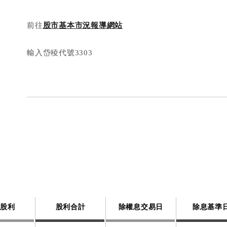
前往
股市基本市況報導網站
輸入岱稜代號3303
票股利
股利合計
除權息交易日
除息基準