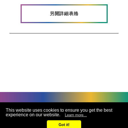
2025
另開詳細表格
Q3
合併
2025Q3合併財報
2025
Q2
合併
2025Q2合併財報
2025
©
UNIVACCO Technology Inc
2025. All rights reserved.
Q1
This website uses cookies to ensure you get the best
合併
experience on our website.
Learn more...
聯絡我們
2025Q1合併財報
Got it!