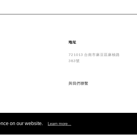
地址
721013
台南市
麻豆區
麻柚路
383號
與我們聯繫
ence on our website.
Learn more...