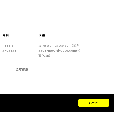
電話
信箱
+886-6-
sales@univacco.com(業務)
5703853
3303HR@univacco.com(招
募/CSR)
全球據點
Got it!