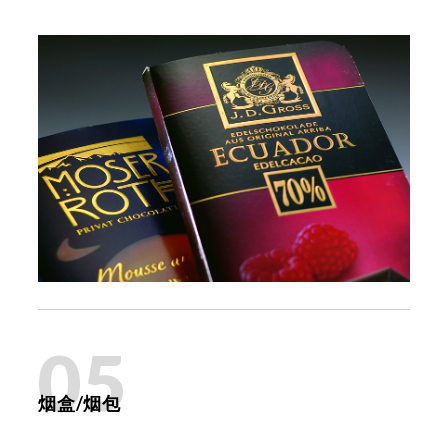
05
烟盒/烟包