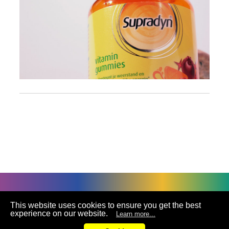
©
UNIVACCO Technology Inc
2025. All rights reserved.
This website uses cookies to ensure you get the best
experience on our website.
Learn more...
联络