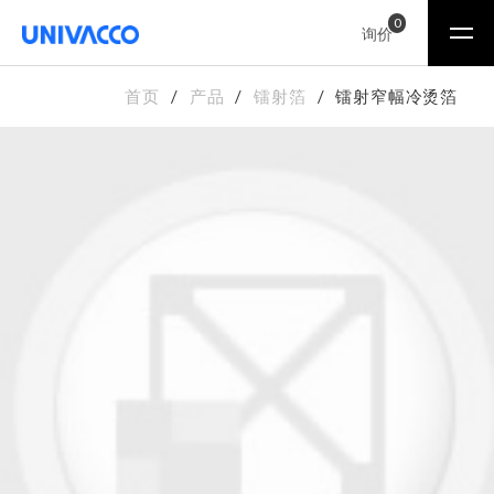
0
询价
首页
产品
镭射箔
镭射窄幅冷烫箔