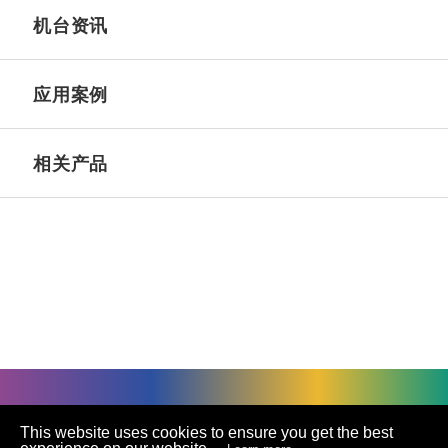
机台资讯
应用案例
相关产品
©
UNIVACCO Technology Inc
2025. All rights reserved.
This website uses cookies to ensure you get the best