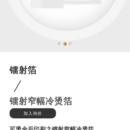
镭射箔
镭射窄幅冷烫箔
加入询价
可烫金后印刷之镭射窄幅冷烫箔