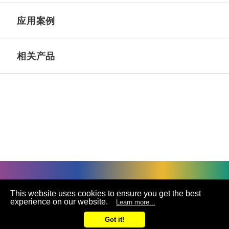
应用案例
相关产品
©
UNIVACCO Technology Inc
2025. All rights reserved.
This website uses cookies to ensure you get the best
experience on our website.
Learn more...
联络
Got it!