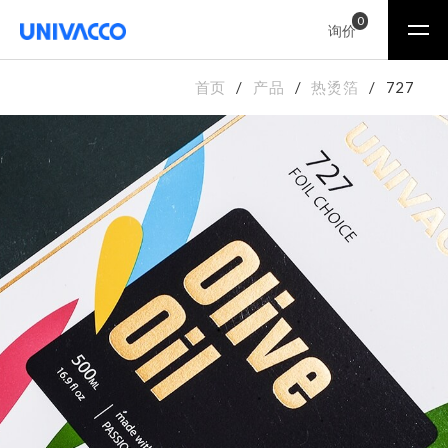
0
询价
首页
产品
热烫箔
727