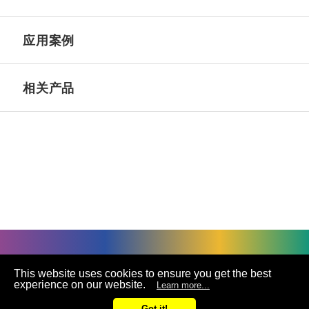
应用案例
相关产品
©
UNIVACCO Technology Inc
2025. All rights reserved.
This website uses cookies to ensure you get the best
experience on our website.
Learn more...
联络
Got it!