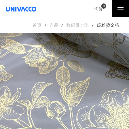
0
询价
首页
产品
数码烫金箔
碳粉烫金箔