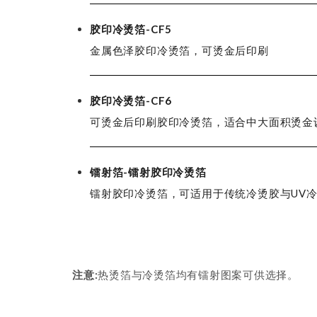
胶印冷烫箔-CF5
金属色泽
胶印
冷烫箔，可烫金后印刷
胶印冷烫箔-CF6
可烫金后印刷胶印冷烫箔，适合中大面积烫金
镭射箔-镭射胶印冷烫箔
镭射胶印冷烫箔，可适用于传统冷烫胶与UV
注意:
热烫箔与冷烫箔均有镭射图案可供选择。