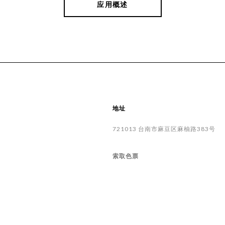
应用概述
地址
721013
台南市
麻豆区
麻柚路383号
索取色票