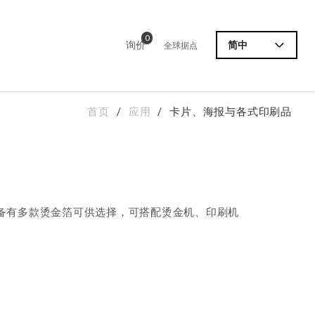
0
询价
简中
全球据点
首页
应用
卡片、海报与各式印刷品
备有多款烫金箔可供选择，可搭配烫金机、印刷机