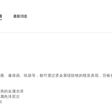
用
最新消息
手册、邀请函、纸袋等，都可透过烫金展现惊艳的视觉表现，岱棱
绝美的金属光泽
金属色泽层次
制