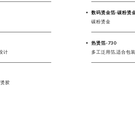
数码烫金箔-碳粉烫
碳粉烫金
热烫箔-730
设计
多工泛用箔,适合包
冷烫胶