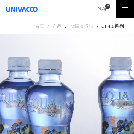
0
询价
首页
产品
窄幅冷烫箔
CF4.6系列