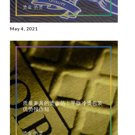
烫金-热烫
May 4, 2021
质量兼具的烫金箔！平版冷烫包装
优势报你知
烫金-热烫