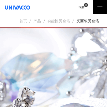
0
询价
首页
产品
功能性烫金箔
反面银烫金箔