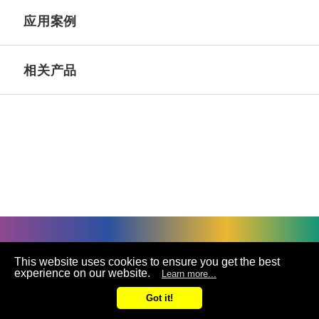
应用案例
相关产品
©
UNIVACCO Technology Inc
2025. All rights reserved.
This website uses cookies to ensure you get the best
experience on our website.
Learn more...
联络
Got it!