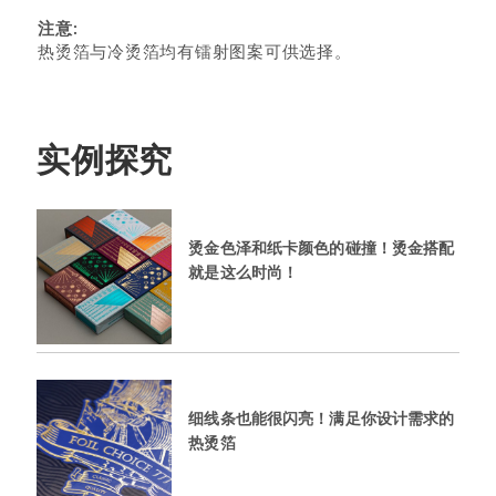
注意:
热烫箔与冷烫箔均有镭射图案可供选择。
实例探究
烫金色泽和纸卡颜色的碰撞！烫金搭配
就是这么时尚！
细线条也能很闪亮！满足你设计需求的
热烫箔