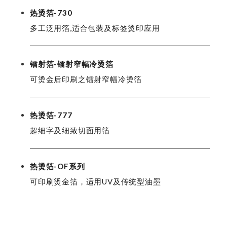
热烫箔-730
多工泛用箔,适合包装及标签烫印应用
镭射箔-镭射窄幅冷烫箔
可烫金后印刷之镭射窄幅冷烫箔
热烫箔-777
超细字及细致切面用箔
热烫箔-OF系列
可印刷烫金箔，适用UV及传统型油墨