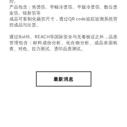
控。
产品包含：热烫箔、窄幅冷烫箔、平版冷烫箔、数位烫
金箔、镭射箔等
成品可客制化裁切尺寸，透过QR code追踪追溯系统管
控成品与出货。
通过RoHS、REACH等国际安全与无毒验证之外，品质
管理包含：材料成份分析、化合物分析、成品表面检
查、对色、拉力测试、烫印品质测试。
最新消息