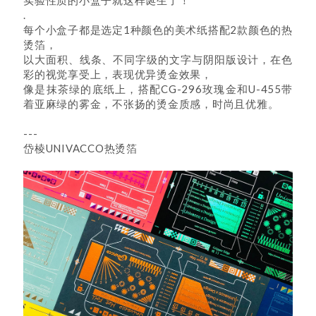
实验性质的小盒子就这样诞生了！
.
每个小盒子都是选定1种颜色的美术纸搭配2款颜色的热
烫箔，
以大面积、线条、不同字级的文字与阴阳版设计，在色
彩的视觉享受上，表现优异烫金效果，
像是抹茶绿的底纸上，搭配CG-296玫瑰金和U-455带
着亚麻绿的雾金，不张扬的烫金质感，时尚且优雅。
---
岱棱UNIVACCO热烫箔