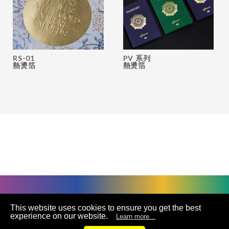
RS-01
PV 系列
熱燙箔
熱燙箔
©
UNIVACCO Technology Inc
2025. All rights reserved.
This website uses cookies to ensure you get the best
experience on our website.
Learn more...
聯絡我們