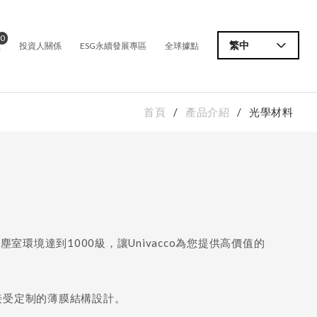
0
價
繁中
投資人關係
ESG永續發展專區
全球據點
首頁
產品介紹
光學材料
無塵室環境達到1000級，讓Univacco為您提供高價值的
以接受定制的薄膜結構設計。