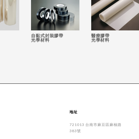
自黏式封裝膠帶
醫療膠帶
光學材料
光學材料
地址
721013
台南市
麻豆區
麻柚路
383號