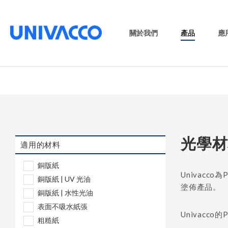
關於我們
產品
應
光學材
適用的材料
銅版紙
Univacc
銅版紙 | UV 光油
塗佈產品。
銅版紙 | 水性光油
表面不吸水紙張
Univac
粗糙紙