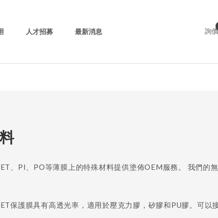
用
人才招募
最新消息
詢
料
o為PET、PI、PO等薄膜上的特殊材料提供塗佈OEM服務。 我們的
co的PET保護膜具有高透光率，適用於壓克力膠，矽膠和PU膠。可