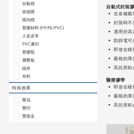
自黏標
自黏式封裝
收縮膜
在各種載
模內標
封裝時不
塑膠材料 (PP/PE/PVC)
適用於高
人造皮革
防靜電可
PVC書封
即使在模
塑膠瓶
嚴格的厚
層壓板
高抗剪粘
絨布
布料
醫療膠帶
即使在模
特殊效果
嚴格的厚
壓花
高抗剪粘
疊印
雙面金