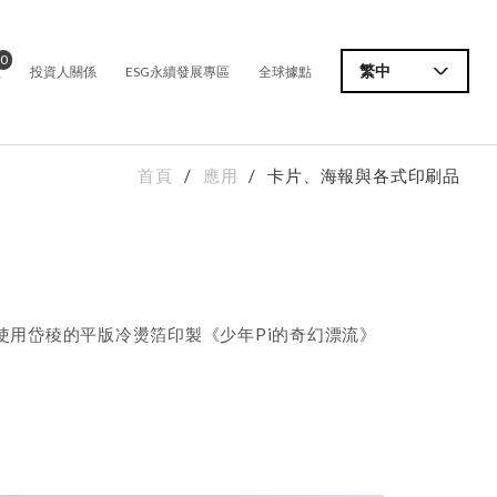
0
價
繁中
投資人關係
ESG永續發展專區
全球據點
首頁
應用
卡片、海報與各式印刷品
用岱稜的平版冷燙箔印製《少年Pi的奇幻漂流》