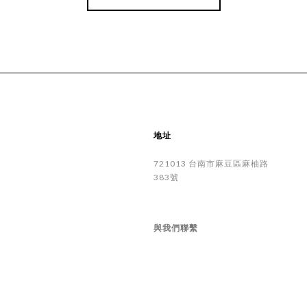
地址
721013
台南市
麻豆區
麻柚路
383號
與我們聯繫