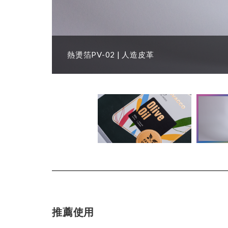
熱燙箔 | 卡片
熱燙箔PV-02 | 人造皮革
推薦使用