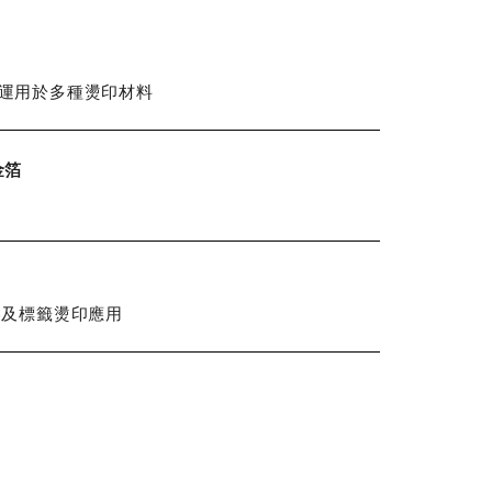
運用於多種燙印材料
金箔
裝及標籤燙印應用