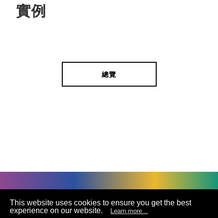
實例
總覽
©
UNIVACCO Technology Inc
2025. All rights reserved.
This website uses cookies to ensure you get the best
experience on our website.
Learn more...