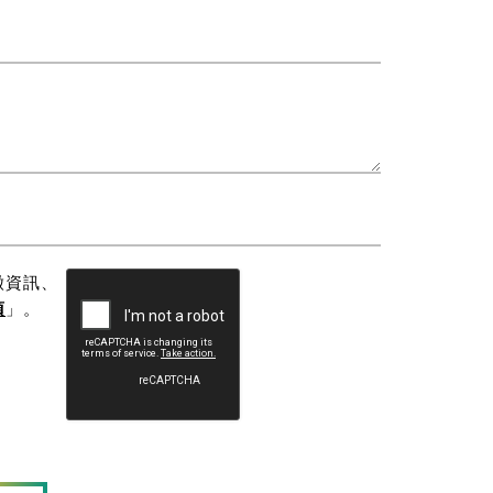
徵資訊、
項
」。