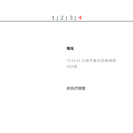
1
2
3
4
|
|
|
地址
721013
台南市
麻豆區
麻柚路
383號
與我們聯繫