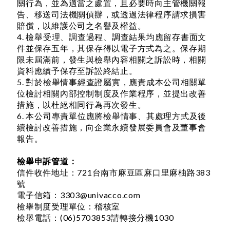
關行為，並為適當之處置，且必要時向主管機關報
告、移送司法機關偵辦，或透過法律程序請求損害
賠償，以維護公司之名譽及權益。
4. 檢舉受理、調查過程、調查結果均應留存書面文
件並保存五年，其保存得以電子方式為之。保存期
限未屆滿前，發生與檢舉內容相關之訴訟時，相關
資料應續予保存至訴訟終結止。
5. 對於檢舉情事經查證屬實，應責成本公司相關單
位檢討相關內部控制制度及作業程序，並提出改善
措施，以杜絕相同行為再次發生。
6. 本公司專責單位應將檢舉情事、其處理方式及後
續檢討改善措施，向企業永續發展委員會及董事會
報告。
檢舉申訴管道：
信件收件地址：
721台南市麻豆區麻口里麻柚路383
號
電子信箱：3303@univacco.com
檢舉制度受理單位：
稽核室
檢舉電話：(06)5703853請轉接分機1030