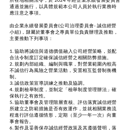
通過並施行，以具體規範本公司人員於執行業務時
應注意之事項。
由企業永續發展委員會(公司治理委員會- 誠信經營
小組)，隸屬於董事會之專責單位負責辦理及推動，
主要推動下列事項：
1. 協助將誠信與道德價值融入公司經營策略，並配
合法令制度訂定確保誠信經營之相關防弊措施。
2. 規劃內部組織、編制與職掌，對營業範圍內較高
不誠信行為風險之營業活動，安置相互監督制衡機
制。
3. 誠信政策宣導訓練之推動及協調。
4. 規劃檢舉制度，並制定「檢舉制度管理辦法」確
保執行之有效性。
5. 協助董事會及管理階層查核、評估落實誠信經營
所建立之防範措施是否有效運作，並就相關業務流
程進行評估遵循情形，定期（至少一年一次）向董
事會報告。
6. 製作及妥善保存誠信經營政策及其遵循聲明，落