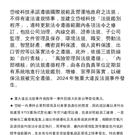
岱稜科技承諾遵循國際規範及營運地政府之法規，
不得有違法違規情事，並建立岱稜科技「法規鑑別
程序」，適時更新法令遵循範圍內各項法令之修
訂，包括公司治理、內線交易、證券法規、子公司
監理、文件管理及保存、環境法規、職安、勞動法
規、智慧財產、機密資料保護、個人資料保護、出
口管控等以落實法令之遵循。此外，依循三道防線
如「自行查核」、「風險管理與法規遵循」、「內
部稽核」的法規遵循程序，由各自負責單位定期並
有系統地進行法規鑑別、增修、宣導與落實，以確
保法規被完全遵循。 2024 年無重大違反法規事件發
生。
★ 重大違反法規事件係指單一事件罰鍰大於新台幣壹佰萬元。
★ 岱稜一向秉持企業對環境及社會要負責任的態度，因此從設廠以來均合
規建置 RTO(蓄熱式焚化爐) 等空污處理設備，也基於照顧員工健康，一直
積極在工廠廢氣蒐集上做出持續優化且具改善成效的專案，相關的空氣污
染源排放均按法令規定執行，周界檢測、廠內的環境監測等數值也均低於
標準值範圍內，並未有任何蓄意排放廢氣損及環境之情事發生。特此審慎