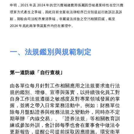
申明，2021 年及 2024 年的空污費補繳費用係屬因岱稜產業特性在空污費
理算方式產生之爭端，因此目前全案依法律程序已分別提起行政訴訟及訴
願，期盼由司法程序釐清爭端，非屬違法排放之空污相關罰緩，截至
2024 年底此兩筆爭議案件均仍在審理中。
一、法規鑑別與規範制定
第一道防線「自行查核｣
由各單位每月針對工作相關應用之法規要求進行法
規的鑑別、增修、宣導與落實，以持續強化員工對
自身工作法規遵循之敏感度及對專業領域發展的掌
握，並將之帶入日常業務活動中。例如：財務單位
除每月盤點證券與稅務法規之變動外，同時亦不定
期舉辦「內線交易」、「證券法規」等相關教育訓
練或參加外訓，會計師每季也會在董事會中做法令
更新報告，提醒公司提前採取因應措施。環安衛單