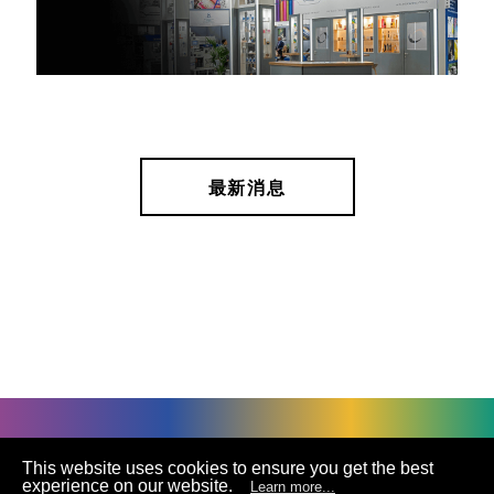
最新消息
©
UNIVACCO Technology Inc
2025. All rights reserved.
This website uses cookies to ensure you get the best
experience on our website.
Learn more...