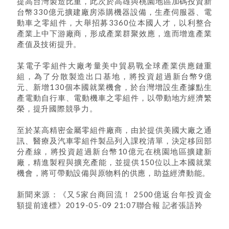
提高台灣製造比重，此次於高雄與桃園地區加碼投資新
台幣330億元擴建廠房添購機器設備，生產伺服器、電
動車之零組件，大舉招募3360位本國人才，以利整合
產業上中下游廠商，形成產業群聚效應，進而增進產業
產值及技術提升。
某電子零組件大廠考量美中貿易戰全球產業供應鏈重
組，為了分散製造出口基地，將投資超過新台幣9億
元、新增130個本國就業機會，於台灣增設生產據點生
產電動自行車、電動機車之零組件，以帶動地方經濟繁
榮，提升國際競爭力。
至於某高精密金屬零組件廠商，由於提供美國大廠之通
訊、醫療及汽車零組件製品列入課稅清單，決定移回部
分產線，將投資超過新台幣10億元在桃園地區擴建新
廠，精進製程與擴充產能，並提供150位以上本國就業
機會，將可帶動設備與原物料的供應，助益經濟動能。
新聞來源：《又5家台商回流！ 2500億返台年投資金
額提前達標》2019-05-09 21:07聯合報 記者張語羚