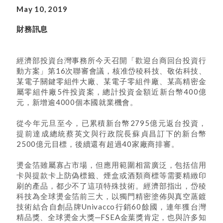
May 10, 2019
財務訊息
經濟部投資台灣事務所今天召開「歡迎台商回台投資行
動方案」第16次聯審會議，核准岱稜科技、敬佑科技、
某電子關鍵零組件大廠、某電子零組件廠、某高精密金
屬零組件廠5件投資案，總計投資金額近新台幣400億
元，新增逾4000個本國就業機會。
從今年元旦至今，已累積新台幣2795億元返台投資，
提前達成總統蔡英文與行政院長蘇貞昌訂下的新台幣
2500億元目標，後續還有超過40家廠商排審。
燙金箔雖屬寡占市場，但應用範圍相當廣泛，包括信用
卡與提款卡上防偽標籤、煙盒或酒類商標等需要精緻印
刷的產品，都少不了這項特殊技術。經濟部指出，岱稜
科技為全球燙金箔前三大，以獨門精密塗佈與真空蒸鍍
技術結合自創品牌Univacco行銷60餘國，連年獲台灣
精品獎、全球燙金大獎─FSEA金葉獎肯定，也與許多知