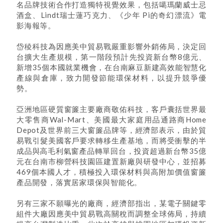
名品牌技術合作打造獨特視覺效果，包括噶瑪蘭威士忌
酒盒、Lindt瑞士蓮巧克力、《少年 Pi的奇幻漂流》電
影海報等。
岱稜科技為因應美中貿易戰嚴重影響外銷佈局，決定回
台擴大生產規模，第一階段預計先投資新台幣8億元、
新增35個本國就業機會，在台南麻豆新建高效能智慧化
產線與倉庫，致力開發節能環保材料，以提升競爭優
勢。
亞洲地區硬質窗簾主要廠商敬佑科技，客戶囊括世界最
大零售商Wal-Mart、美國最大家庭用品通路商Home
Depot及世界前三大窗簾品牌等，經濟部表示，由於貿
易戰引髮美國客戶要求轉移生產基地，而將受衝擊的半
成品與高毛利氣窗產品轉單回台，投資超過新台幣35億
元在台南市柳營科技園區建置新廠與研發中心，並招募
469個本國人才，積極投入環保材料與高附加價值窗簾
產品開發，落實居家環保與智能化。
另有三家不願曝光的廠商，經濟部指出，某電子關鍵零
組件大廠因應美中貿易戰高關稅而調整全球佈局，持續