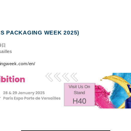
RIS PACKAGING WEEK 2025)
9日
ailles
gingweek.com/en/