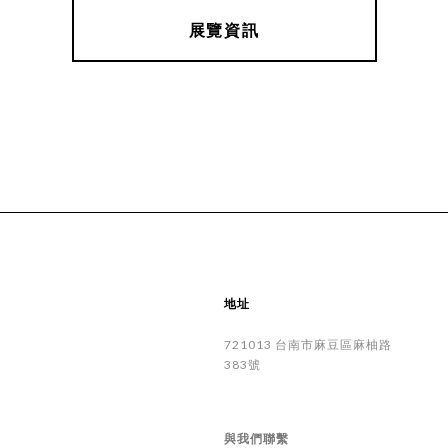
展覽資訊
地址
721013
台南市
麻豆區
麻柚路
383號
與我們聯繫