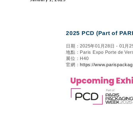
2025 PCD (Part of PA
日期：2025年01月28日 - 01月2
地點：Paris Expo Porte de Vers
展位：H40
官網：
https://www.parispacka