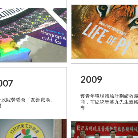
2009
007
獲青年職場體驗計劃績效
行政院勞委會「友善職場」
商，前總統馬英九先生親
揚
導