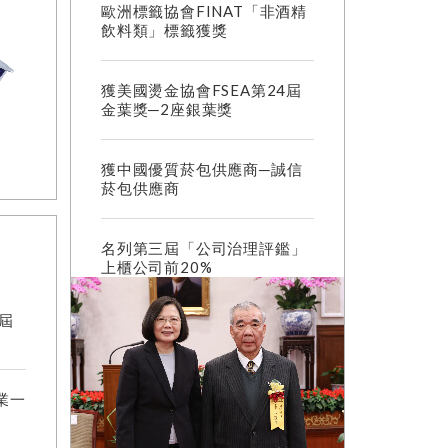
歐洲標籤協會FINAT「非酒精
飲料類」標籤獲獎
獲美國燙金協會FSEA第24屆
金葉獎─2座銀葉獎
獲中國優質菸包供應商─誠信
菸包供應商
名列第三屆「公司治理評鑑」
上櫃公司前20%
0屆
業一