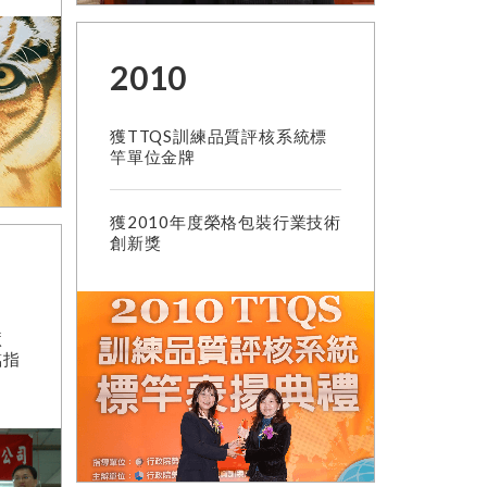
2010
獲TTQS訓練品質評核系統標
竿單位金牌
獲2010年度榮格包裝行業技術
創新獎
廠
臨指