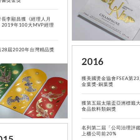
告書獎金獎
行長李顯昌獲《經理人月
2019年100大MVP經理
28屆2020年台灣精品獎
2016
獲美國燙金協會FSEA第2
金葉獎-銅葉獎
獲第五屆太陽盃亞洲標籤
食品飲料類銅獎
名列第二屆「公司治理評
上櫃公司前20%
015