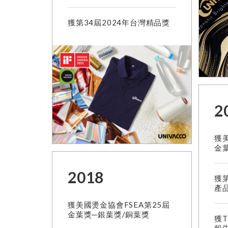
獲第34屆2024年台灣精品獎
2
獲美
金
2018
獲
產
獲美國燙金協會FSEA第25屆
金葉獎─銀葉獎/銅葉獎
獲T