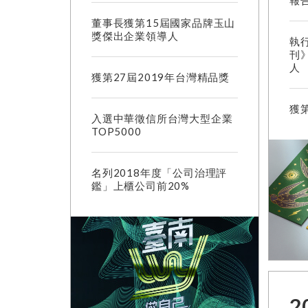
報
董事長獲第15屆國家品牌玉山
獎傑出企業領導人
執
刊》
人
獲第27屆2019年台灣精品獎
獲第
入選中華徵信所台灣大型企業
TOP5000
名列2018年度「公司治理評
鑑」上櫃公司前20%
2