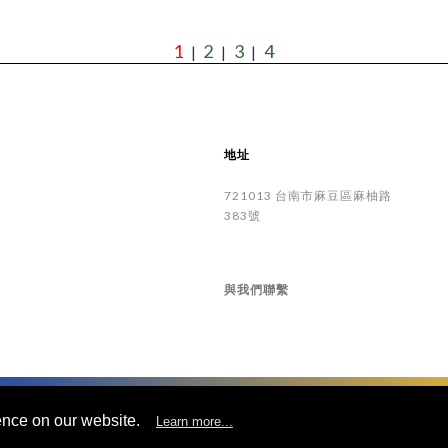
1
2
3
4
|
|
|
地址
721013
台南市
麻豆區
麻柚路
383號
與我們聯繫
©
UNIVACCO Technology Inc
2025. All rights reserved.
ence on our website.
Learn more...